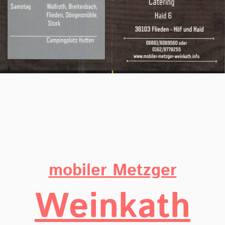
mobiler Metzger
Weinkath