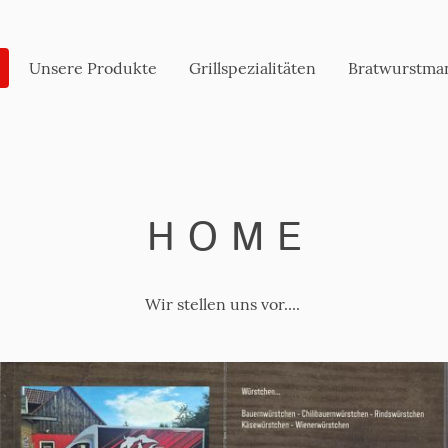
Unsere Produkte
Grillspezialitäten
Bratwurstma
H O M E
Wir stellen uns vor....