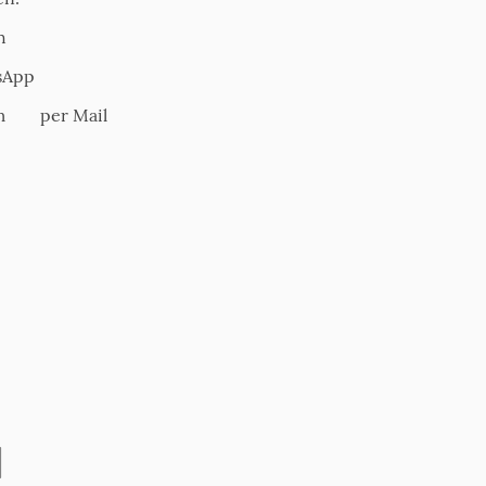
h
sApp
om per Mail
d