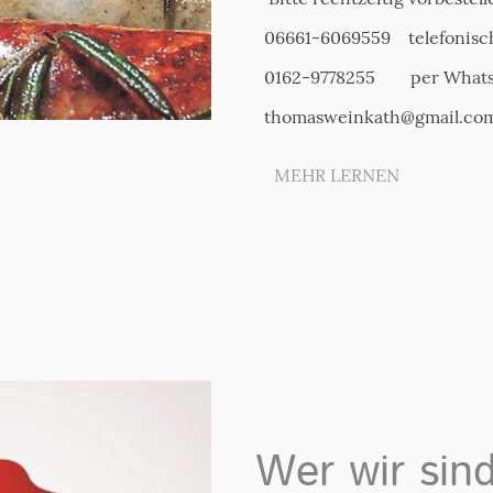
06661-6069559 telefonisc
0162-9778255 per What
thomasweinkath@gmail.c
MEHR LERNEN
Wer wir sin